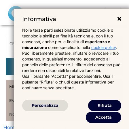
Informativa
Noi e terze parti selezionate utilizziamo cookie o
tecnologie simili per finalità tecniche e, con il tuo
consenso, anche per le finalità di
esperienza e
misurazione
come specificato nella
cookie policy
.
Puoi liberamente prestare, rifiutare o revocare il tuo
consenso, in qualsiasi momento, accedendo al
pannello delle preferenze. Il rifiuto del consenso può
CATEGORIE
rendere non disponibili le relative funzioni.
Usa il pulsante “Accetta” per acconsentire. Usa il
pulsante “Rifiuta” o chiudi questa informativa per
MERCOLEDÌ O.O.
114 news
continuare senza accettare.
EVENTI
23 news
Personalizza
Rifiuta
NOVITÀ
5 news
Accetta
Home
News
Mercoledì dell'Ossigeno-Ozono