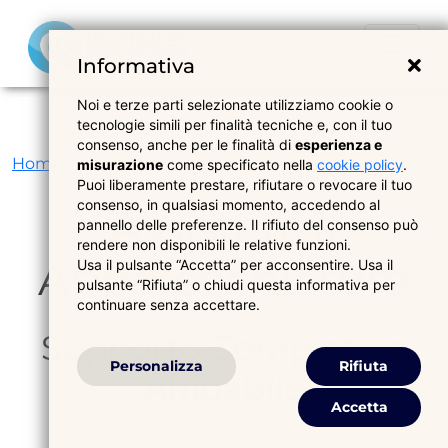
Informativa
Noi e terze parti selezionate utilizziamo cookie o
tecnologie simili per finalità tecniche e, con il tuo
consenso, anche per le finalità di
esperienza e
Home
Servizi per Medici
Assistenza
misurazione
come specificato nella
cookie policy
.
Puoi liberamente prestare, rifiutare o revocare il tuo
consenso, in qualsiasi momento, accedendo al
Assistenza
pannello delle preferenze. Il rifiuto del consenso può
rendere non disponibili le relative funzioni.
Apparecchiature
Usa il pulsante “Accetta” per acconsentire. Usa il
pulsante “Rifiuta” o chiudi questa informativa per
continuare senza accettare.
Supporto Completo e
Personalizza
Rifiuta
Affidabile
Accetta