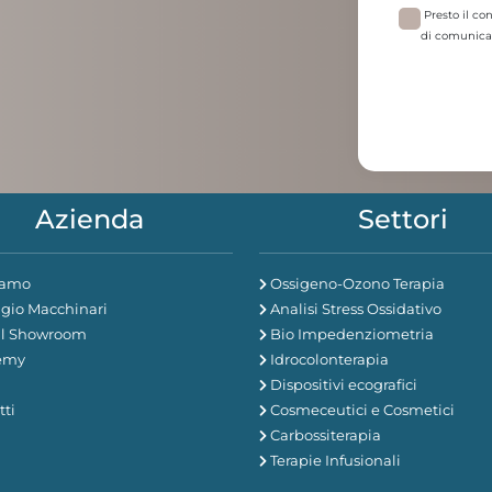
Presto il co
di comunica
Azienda
Settori
iamo
Ossigeno-Ozono Terapia
gio Macchinari
Analisi Stress Ossidativo
al Showroom
Bio Impedenziometria
emy
Idrocolonterapia
Dispositivi ecografici
tti
Cosmeceutici e Cosmetici
Carbossiterapia
Terapie Infusionali