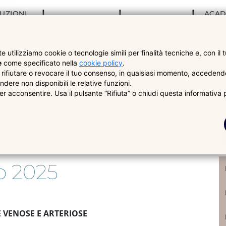
UZIONI
ACA
SOLUZIONI
CONSULENZA
ZONO
RENT
e utilizziamo cookie o tecnologie simili per finalità tecniche e, con il 
e
come specificato nella
cookie policy
.
 rifiutare o revocare il tuo consenso, in qualsiasi momento, accedendo
-Ozono
MOO - 04 Giugno 2025
ndere non disponibili le relative funzioni.
er acconsentire. Usa il pulsante “Rifiuta” o chiudi questa informativa
dell'Ossigeno-Ozono
o 2025
 VENOSE E ARTERIOSE