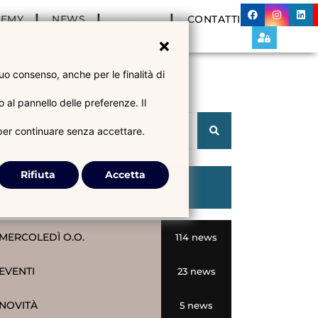
DEMY
NEWS
CONTATTI
SETTORI
tuo consenso, anche per le finalità di
 al pannello delle preferenze. Il
 per continuare senza accettare.
Rifiuta
Accetta
CATEGORIE
MERCOLEDÌ O.O.
114 news
EVENTI
23 news
NOVITÀ
5 news