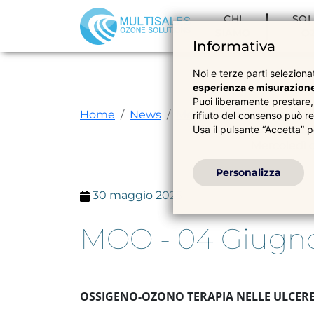
CHI
SOL
SIAMO
O
Informativa
Noi e terze parti selezionat
esperienza e misurazion
Puoi liberamente prestare,
Home
News
Mercoledì dell'Ossigeno
rifiuto del consenso può re
Usa il pulsante “Accetta” p
Mercoledì 
Personalizza
30 maggio 2025
MOO - 04 Giugn
OSSIGENO-OZONO TERAPIA NELLE ULCERE