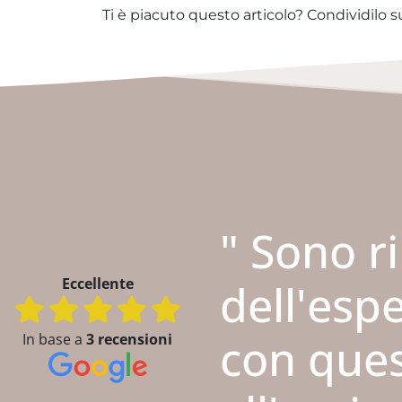
Ti è piacuto questo articolo? Condividilo s
" Sono r
Eccellente
dell'esp
con ques
In base a
3 recensioni