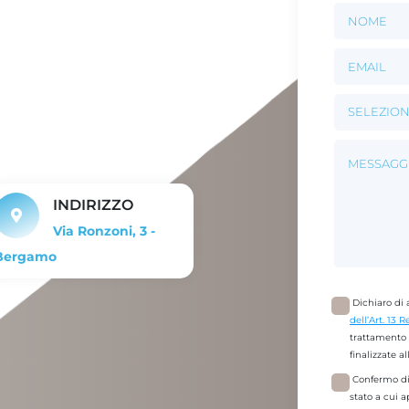
INDIRIZZO
Via Ronzoni, 3 -
Bergamo
Dichiaro di a
dell’Art. 13
trattamento d
finalizzate a
Confermo di
stato a cui a