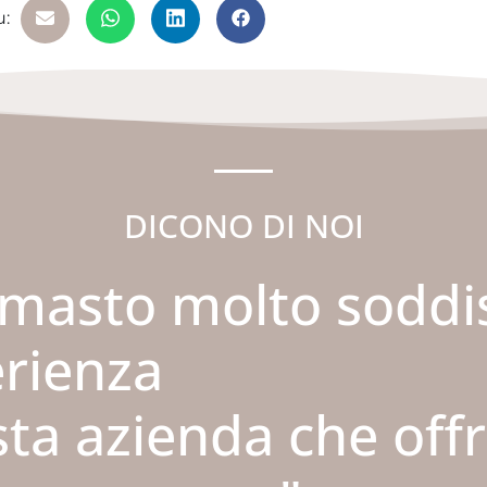
u:
DICONO DI NOI
imasto molto soddi
erienza
ta azienda che offre