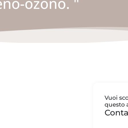
geno-ozono. "
Vuoi sco
questo a
Conta