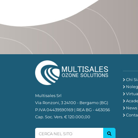
Chi S
Noleg
Virtu
Multisales Srl
Acad
Via Ronzoni, 3 24100 - Bergamo (BG)
News
P.IVA 04439590169 | REA BG - 463056
Conta
Cap. Soc. Vers. € 120.000,00